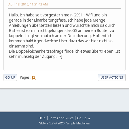
April 18, 2015, 11:51:43 AM
Hallo, ich habe seit vorgestern mein GS911 Wifi und bin
gerade in der Einarbeitungsfase. Ich habe jede Menge
Anleitungen übersetzen lassen und wurschtle mich da durch.
Bisher ist es mir nicht gelungen das GS anmeinen Router zu
koppeln. Liegt vermutlich an der Decodierung. Hoffentlich
kommen bald irgendwelche User dazu das wir hier nicht so
einsamm sind.
Die Doppel-Sicherheitsabfrage finde ich etwas übertrieben. Ist
sehr mühselig der Zugang. :-[
Pages
1
GO UP
USER ACTIONS
|
|
Help
Terms and Rules
Go Up ▲
,
SMF 2.1.7 © 2026
Simple Machines