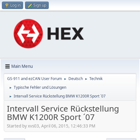
Log in
Sign up
Main Menu
GS-911 and ezCAN User Forum
Deutsch
Technik
►
►
Typische Fehler und Lösungen
►
Intervall Service Rückstellung BMW K1200R Sport ´07
►
Intervall Service Rückstellung
BMW K1200R Sport ´07
Started by xvs03, April 06, 2015, 12:46:33 PM