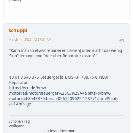
schuppi
March 14, 2023, 12:37:31 AM
#1
"Kann man so etwas reparieren (lassen) oder macht das wenig
Sinn? Jemand eine Idee über Reparaturkosten?"
13 61 8 543 376 Steuergerät BMS-KP 708,76 € NEU!
Reparatur
https://ecu.de/bmw-
motorrad/motorsteuerger%25C3%25A4t/bmskp/bmw-
motorrad-8543376-bosch-0261209622-128771.html#hints
auf Anfrage
Schönen Tag
Wolfgang
talk less, drive more