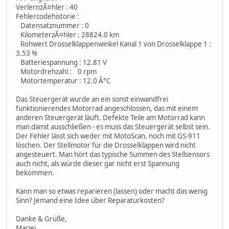
VerlernzÃ¤hler : 40
Fehlercodehistorie :
Datensatznummer : 0
KilometerzÃ¤hler : 28824.0 km
Rohwert Drosselklappenwinkel Kanal 1 von Drosselklappe 1 :
3.53 %
Batteriespannung : 12.81 V
Motordrehzahl : 0 rpm
Motortemperatur : 12.0 Â°C
Das Steuergerät wurde an ein sonst einwandfrei
funktionierendes Motorrad angeschlossen, das mit einem
anderen Steuergerät läuft. Defekte Teile am Motorrad kann
man damit ausschließen - es muss das Steuergerät selbst sein.
Der Fehler lässt sich weder mit MotoScan, noch mit GS-911
löschen. Der Stellmotor für die Drosselklappen wird nicht
angesteuert. Man hört das typische Summen des Stellsensors
auch nicht, als würde dieser gar nicht erst Spannung
bekommen.
Kann man so etwas reparieren (lassen) oder macht das wenig
Sinn? Jemand eine Idee über Reparaturkosten?
Danke & Grüße,
Maciej