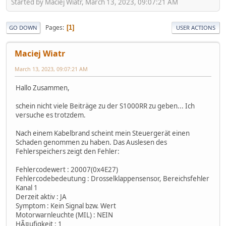
Started by Maciej Wiatr, March 13, 2023, 09:07:21 AM
Pages
1
GO DOWN
USER ACTIONS
Maciej Wiatr
March 13, 2023, 09:07:21 AM
Hallo Zusammen,
schein nicht viele Beiträge zu der S1000RR zu geben... Ich
versuche es trotzdem.
Nach einem Kabelbrand scheint mein Steuergerät einen
Schaden genommen zu haben. Das Auslesen des
Fehlerspeichers zeigt den Fehler:
Fehlercodewert : 20007(0x4E27)
Fehlercodebedeutung : Drosselklappensensor, Bereichsfehler
Kanal 1
Derzeit aktiv : JA
Symptom : Kein Signal bzw. Wert
Motorwarnleuchte (MIL) : NEIN
HÃ¤ufigkeit : 1