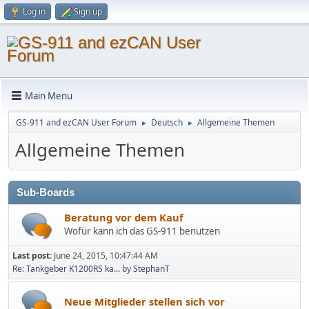
Log in
Sign up
Main Menu
GS-911 and ezCAN User Forum
Deutsch
Allgemeine Themen
►
►
Allgemeine Themen
Sub-Boards
Beratung vor dem Kauf
Wofür kann ich das GS-911 benutzen
Last post:
June 24, 2015, 10:47:44 AM
Re: Tankgeber K1200RS ka...
by
StephanT
Neue Mitglieder stellen sich vor