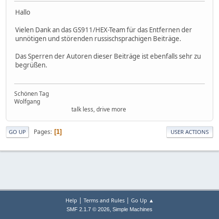
Hallo
Vielen Dank an das GS911/HEX-Team für das Entfernen der
unnötigen und störenden russischsprachigen Beiträge.
Das Sperren der Autoren dieser Beiträge ist ebenfalls sehr zu
begrüßen.
Schönen Tag
Wolfgang
talk less, drive more
Pages
1
GO UP
USER ACTIONS
|
|
Help
Terms and Rules
Go Up ▲
,
SMF 2.1.7 © 2026
Simple Machines