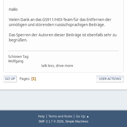
Hallo
Vielen Dank an das GS911/HEX-Team für das Entfernen der
unnötigen und störenden russischsprachigen Beiträge.
Das Sperren der Autoren dieser Beiträge ist ebenfalls sehr zu
begrüßen.
Schönen Tag
Wolfgang
talk less, drive more
Pages
1
GO UP
USER ACTIONS
|
|
Help
Terms and Rules
Go Up ▲
,
SMF 2.1.7 © 2026
Simple Machines