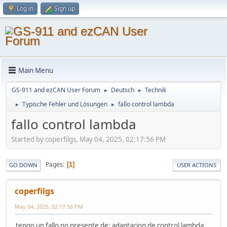
Log in
Sign up
Main Menu
GS-911 and ezCAN User Forum
Deutsch
Technik
►
►
Typische Fehler und Lösungen
fallo control lambda
►
►
fallo control lambda
Started by coperfilgs, May 04, 2025, 02:17:56 PM
Pages
1
GO DOWN
USER ACTIONS
coperfilgs
May 04, 2025, 02:17:56 PM
tengo un fallo no presente de: adaptacion de control lambda