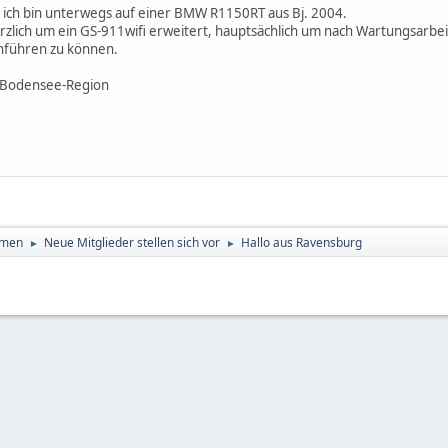
 ich bin unterwegs auf einer BMW R1150RT aus Bj. 2004.
rzlich um ein GS-911wifi erweitert, hauptsächlich um nach Wartungsarb
chführen zu können.
r Bodensee-Region
emen
Neue Mitglieder stellen sich vor
Hallo aus Ravensburg
►
►