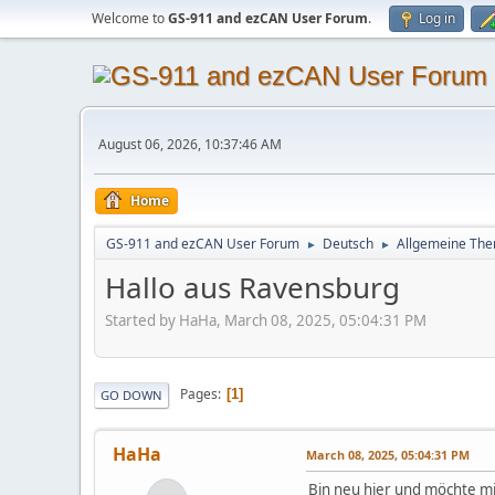
Welcome to
GS-911 and ezCAN User Forum
.
Log in
August 06, 2026, 10:37:46 AM
Home
GS-911 and ezCAN User Forum
Deutsch
Allgemeine Th
►
►
Hallo aus Ravensburg
Started by HaHa, March 08, 2025, 05:04:31 PM
Pages
1
GO DOWN
HaHa
March 08, 2025, 05:04:31 PM
Bin neu hier und möchte mi