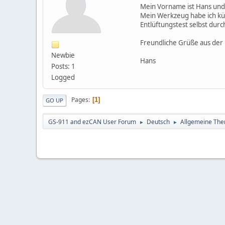
Mein Vorname ist Hans und
Mein Werkzeug habe ich kü
Entlüftungstest selbst dur
Freundliche Grüße aus de
Newbie
Hans
Posts: 1
Logged
Pages
1
GO UP
GS-911 and ezCAN User Forum
Deutsch
Allgemeine Th
►
►