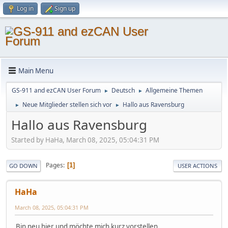
Log in
Sign up
Main Menu
GS-911 and ezCAN User Forum
Deutsch
Allgemeine Themen
►
►
Neue Mitglieder stellen sich vor
Hallo aus Ravensburg
►
►
Hallo aus Ravensburg
Started by HaHa, March 08, 2025, 05:04:31 PM
Pages
1
GO DOWN
USER ACTIONS
HaHa
March 08, 2025, 05:04:31 PM
Bin neu hier und möchte mich kurz vorstellen.