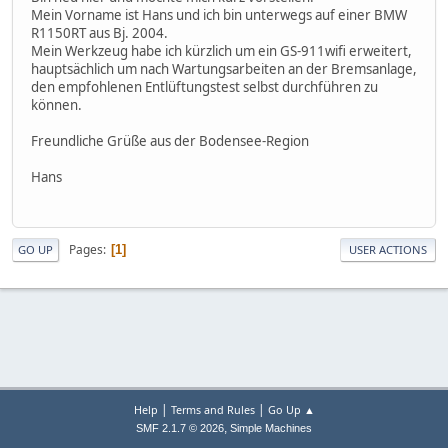
Mein Vorname ist Hans und ich bin unterwegs auf einer BMW
R1150RT aus Bj. 2004.
Mein Werkzeug habe ich kürzlich um ein GS-911wifi erweitert,
hauptsächlich um nach Wartungsarbeiten an der Bremsanlage,
den empfohlenen Entlüftungstest selbst durchführen zu
können.
Freundliche Grüße aus der Bodensee-Region
Hans
Pages
1
GO UP
USER ACTIONS
|
|
Help
Terms and Rules
Go Up ▲
,
SMF 2.1.7 © 2026
Simple Machines