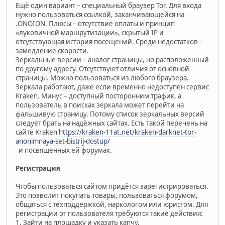
Ещё один вариант – специальный браузер Tor. Для входа
нужно пользоваться ссылкой, заканчивающейся на
.ONOION. Плюсы – отсутствие оплаты и принцип
«луковичной маршрутизации», скрытый IP и
отсутствующая история посещений. Среди недостатков –
замедление скорости.
Зеркальные версии – аналог страницы, но расположенный
по другому адресу. Отсутствуют отличия от основной
страницы. Можно пользоваться из любого браузера.
Зеркала работают, даже если временно недоступен сервис
Kraken. Минус – доступный посторонним трафик, а
пользователь в поисках зеркала может перейти на
фальшивую страницу. Потому список зеркальных версий
следует брать на надёжных сайтах. Есть такой перечень на
сайте Kraken
https://kraken-11at.net/kraken-darknet-tor-
anonimnaya-set-bistrij-dostup/
и посвященных ей форумах.
Регистрация
Чтобы пользоваться сайтом придётся зарегистрироваться.
Это позволит покупать товары, пользоваться форумом,
общаться с техподдержкой, наркологом или юристом. Для
регистрации от пользователя требуются такие действия:
1. Зайти на площадку и указать капчу.