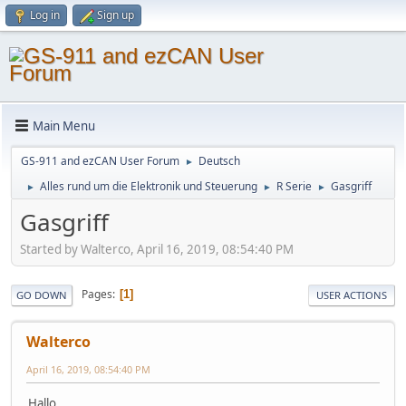
Log in
Sign up
Main Menu
GS-911 and ezCAN User Forum
Deutsch
►
Alles rund um die Elektronik und Steuerung
R Serie
Gasgriff
►
►
►
Gasgriff
Started by Walterco, April 16, 2019, 08:54:40 PM
Pages
1
GO DOWN
USER ACTIONS
Walterco
April 16, 2019, 08:54:40 PM
Hallo,