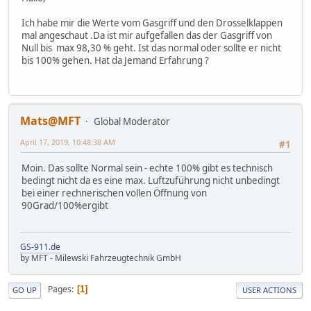
Ich habe mir die Werte vom Gasgriff und den Drosselklappen
mal angeschaut .Da ist mir aufgefallen das der Gasgriff von
Null bis max 98,30 % geht. Ist das normal oder sollte er nicht
bis 100% gehen. Hat da Jemand Erfahrung ?
Mats@MFT
Global Moderator
April 17, 2019, 10:48:38 AM
#1
Moin. Das sollte Normal sein - echte 100% gibt es technisch
bedingt nicht da es eine max. Luftzuführung nicht unbedingt
bei einer rechnerischen vollen Öffnung von
90Grad/100%ergibt
GS-911.de
by MFT - Milewski Fahrzeugtechnik GmbH
Pages
1
GO UP
USER ACTIONS