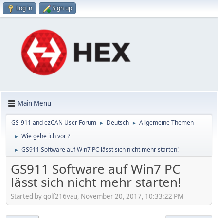
Log in
Sign up
Main Menu
GS-911 and ezCAN User Forum
Deutsch
Allgemeine Themen
►
►
Wie gehe ich vor ?
►
GS911 Software auf Win7 PC lässt sich nicht mehr starten!
►
GS911 Software auf Win7 PC
lässt sich nicht mehr starten!
Started by golf216vau, November 20, 2017, 10:33:22 PM