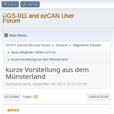
Log in
Sign up
Main Menu
GS-911 and ezCAN User Forum
Deutsch
Allgemeine Themen
►
►
Neue Mitglieder stellen sich vor
►
kurze Vorstellung aus dem Münsterland
►
kurze Vorstellung aus dem
Münsterland
Started by winni, September 09, 2017, 07:21:22 PM
Pages
1
GO DOWN
USER ACTIONS
winni