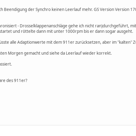
ch Beendigung der Synchro keinen Leerlauf mehr. GS Version Version 17
hronisiert - Drosselklappenanschläge gehe ich nicht ran)durchgeführt, m
tartet und röttelte dann mit unter 1000rpm bis er dann sogar ausgeht.
sste alle Adaptionwerte mit dem 911er zurücksetzen, aber im "kalten" Z
sten Morgen gemacht und siehe da Leerlauf wieder korrekt.
ssiert.
ware des 911er?