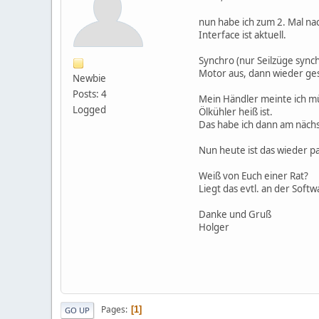
nun habe ich zum 2. Mal na
Interface ist aktuell.
Synchro (nur Seilzüge sync
Motor aus, dann wieder ges
Newbie
Posts: 4
Mein Händler meinte ich mü
Logged
Ölkühler heiß ist.
Das habe ich dann am näch
Nun heute ist das wieder pa
Weiß von Euch einer Rat?
Liegt das evtl. an der Soft
Danke und Gruß
Holger
Pages
1
GO UP