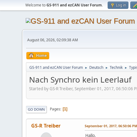
Welcome to
GS-911 and ezCAN User Forum
.
Log in
August 06, 2026, 02:09:38 AM
Home
GS-911 and ezCAN User Forum
Deutsch
Technik
Typi
►
►
►
Nach Synchro kein Leerlauf
Started by GS-R Treiber, September 01, 2017, 06:50:06 
Pages
1
GO DOWN
GS-R Treiber
September 01, 2017, 06:50:06 P
Hallo,