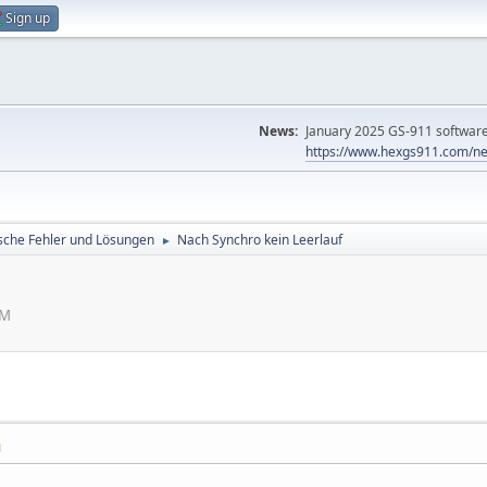
Sign up
News:
January 2025 GS-911 software 
https://www.hexgs911.com/ne
sche Fehler und Lösungen
Nach Synchro kein Leerlauf
►
PM
M