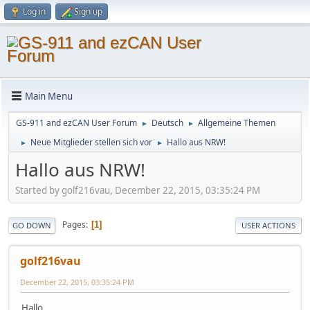
Log in
Sign up
Main Menu
GS-911 and ezCAN User Forum
Deutsch
Allgemeine Themen
►
►
Neue Mitglieder stellen sich vor
Hallo aus NRW!
►
►
Hallo aus NRW!
Started by golf216vau, December 22, 2015, 03:35:24 PM
Pages
1
GO DOWN
USER ACTIONS
golf216vau
December 22, 2015, 03:35:24 PM
Hallo,