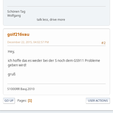
Schönen Tag
Wolfgang
talk less, drive more
golf216vau
December 22, 2015, 04:02:57 PM
#2
Hey,
ich hoffe das es weder bei der S noch dem GS911 Probleme
geben wird!
gruß
S1000RR Bauj.2010
Pages
1
GO UP
USER ACTIONS