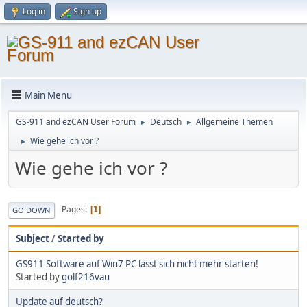
Log in
Sign up
Main Menu
GS-911 and ezCAN User Forum
Deutsch
Allgemeine Themen
►
►
Wie gehe ich vor ?
►
Wie gehe ich vor ?
Pages
1
GO DOWN
Subject
/
Started by
GS911 Software auf Win7 PC lässt sich nicht mehr starten!
Started by
golf216vau
Update auf deutsch?