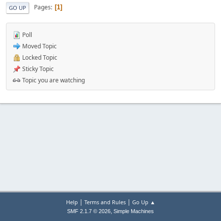
Pages
1
GO UP
Poll
Moved Topic
Locked Topic
Sticky Topic
Topic you are watching
|
|
Help
Terms and Rules
Go Up ▲
,
SMF 2.1.7 © 2026
Simple Machines