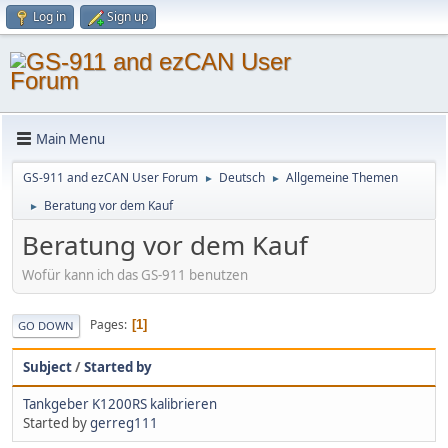
Log in
Sign up
Main Menu
GS-911 and ezCAN User Forum
Deutsch
Allgemeine Themen
►
►
Beratung vor dem Kauf
►
Beratung vor dem Kauf
Wofür kann ich das GS-911 benutzen
Pages
1
GO DOWN
Subject
/
Started by
Tankgeber K1200RS kalibrieren
Started by
gerreg111