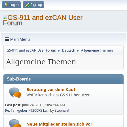
Log in
Sign up
Main Menu
GS-911 and ezCAN User Forum
Deutsch
Allgemeine Themen
►
►
Allgemeine Themen
Sub-Boards
Beratung vor dem Kauf
Wofür kann ich das GS-911 benutzen
Last post:
June 24, 2015, 10:47:44 AM
Re: Tankgeber K1200RS ka...
by
StephanT
Neue Mitglieder stellen sich vor