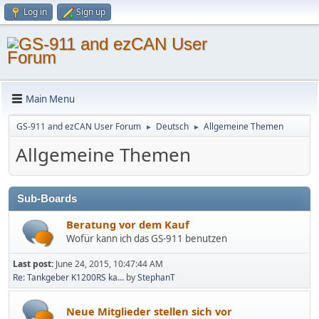
Log in
Sign up
Main Menu
GS-911 and ezCAN User Forum
Deutsch
Allgemeine Themen
►
►
Allgemeine Themen
Sub-Boards
Beratung vor dem Kauf
Wofür kann ich das GS-911 benutzen
Last post:
June 24, 2015, 10:47:44 AM
Re: Tankgeber K1200RS ka...
by
StephanT
Neue Mitglieder stellen sich vor