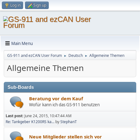
Log in
Sign up
Main Menu
GS-911 and ezCAN User Forum
Deutsch
Allgemeine Themen
►
►
Allgemeine Themen
Sub-Boards
Beratung vor dem Kauf
Wofür kann ich das GS-911 benutzen
Last post:
June 24, 2015, 10:47:44 AM
Re: Tankgeber K1200RS ka...
by
StephanT
Neue Mitglieder stellen sich vor